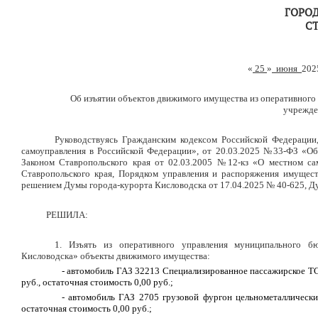
ГОРО
С
«
25
»
июня
202
Об изъятии объектов движимого имущества из оперативного
учрежде
Руководствуясь Гражданским кодексом Российской Федераци
самоуправления в Российской Федерации», от 20.03.2025 №33-ФЗ «Об
Законом Ставропольского края от 02.03.2005 №12-кз «О местном сам
Ставропольского края, Порядком управления и распоряжения имущес
решением Думы города-курорта Кисловодска от
17.04.2025 № 40-625, Д
РЕШИЛА:
1. Изъять из оперативного управления муниципального б
Кисловодска» объекты движимого имущества:
- автомобиль ГАЗ 32213 Специализированное пассажирское ТС
руб., остаточная стоимость 0,00 руб.;
-
автомобиль ГАЗ 2705 грузовой фургон цельнометаллически
остаточная стоимость 0,00 руб.;