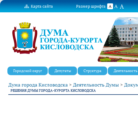
A
A
Карта сайта
Размер шрифта
A
Городской округ
Депутаты
Структура
Деятельность
Дума города Кисловодска
>
Деятельность Думы
>
Докум
РЕШЕНИЯ ДУМЫ ГОРОДА-КУРОРТА КИСЛОВОДСКА